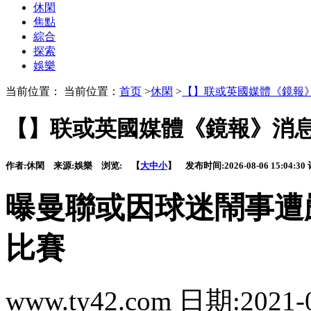
休閑
焦點
綜合
探索
娛樂
当前位置： 当前位置：
首页
>
休閑
>
【】联或英國媒體《鏡報
【】联或英國媒體《鏡報》消
作者:
休閑
来源:
娛樂
浏览:
【
大
中
小
】 发布时间:
2026-08-06 15:04:30
曝曼聯或因球迷鬧事遭
比賽
www.ty42.com 日期:2021-