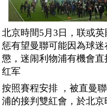
北京時間5月3日，联或
惩有望曼聯可能因為球迷
懲，迷闹
利物浦有機會直接被
红军
按照賽程安排 ，被
浦的接判雙紅會，於北京時