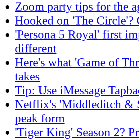
Zoom party tips for the a
Hooked on 'The Circle'? G
'Persona 5 Royal' first i
different
Here's what 'Game of Thr
takes
Tip: Use iMessage Tapba
Netflix's 'Middleditch & 
peak form
'Tiger King' Season 2? P