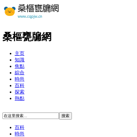
桑樞甕牖網
主页
知識
焦點
綜合
時尚
百科
探索
熱點
百科
時尚