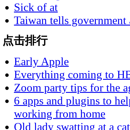
Sick of at
Taiwan tells government 
点击排行
Early Apple
Everything coming to H
Zoom party tips for the a
6 apps and plugins to he
working from home
Old lady swatting at a ca