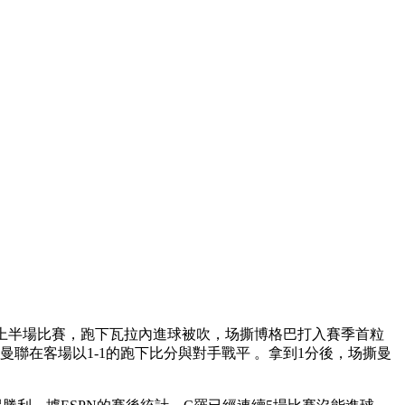
上半場比賽，跑下瓦拉內進球被吹，场撕博格巴打入賽季首粒
聯在客場以1-1的跑下比分與對手戰平 。拿到1分後，场撕曼