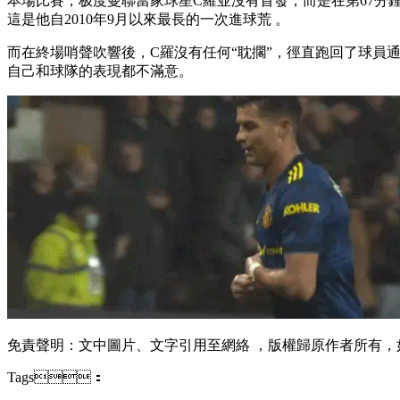
本場比賽，极度曼聯當家球星C羅並沒有首發，而是在第67分
這是他自2010年9月以來最長的一次進球荒 。
而在終場哨聲吹響後 ，C羅沒有任何“耽擱” ，徑直跑回了球員通
自己和球隊的表現都不滿意。
免責聲明：文中圖片、文字引用至網絡 ，版權歸原作者所有
Tags：