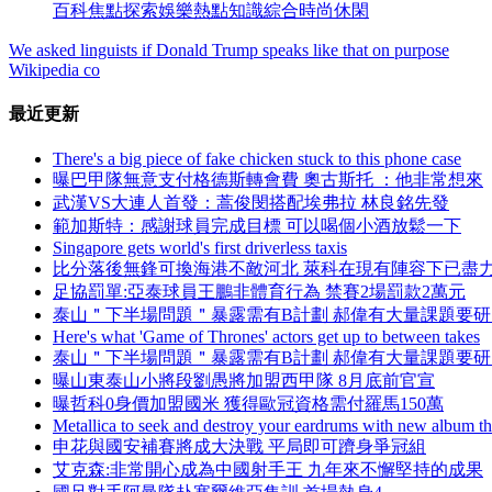
百科
焦點
探索
娛樂
熱點
知識
綜合
時尚
休閑
We asked linguists if Donald Trump speaks like that on purpose
Wikipedia co
最近更新
There's a big piece of fake chicken stuck to this phone case
曝巴甲隊無意支付格德斯轉會費 奧古斯托 ：他非常想來
武漢VS大連人首發 ：蒿俊閔搭配埃弗拉 林良銘先發
範加斯特 ：感謝球員完成目標 可以喝個小酒放鬆一下
Singapore gets world's first driverless taxis
比分落後無鋒可換海港不敵河北 萊科在現有陣容下已盡
足協罰單:亞泰球員王鵬非體育行為 禁賽2場罰款2萬元
泰山＂下半場問題＂暴露需有B計劃 郝偉有大量課題要研
Here's what 'Game of Thrones' actors get up to between takes
泰山＂下半場問題＂暴露需有B計劃 郝偉有大量課題要研
曝山東泰山小將段劉愚將加盟西甲隊 8月底前官宣
曝哲科0身價加盟國米 獲得歐冠資格需付羅馬150萬
Metallica to seek and destroy your eardrums with new album thi
申花與國安補賽將成大決戰 平局即可躋身爭冠組
艾克森:非常開心成為中國射手王 九年來不懈堅持的成果