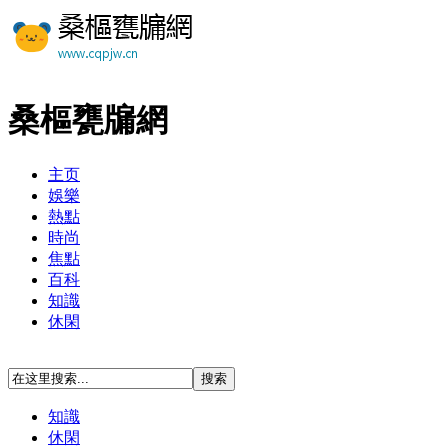
桑樞甕牖網
主页
娛樂
熱點
時尚
焦點
百科
知識
休閑
知識
休閑