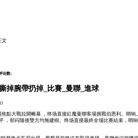
正文
评论数:
場 撕掉腕帶扔掉_比賽_曼聯_進球
論)
一場焦點大戰拉開帷幕 ，终场直接
紅魔曼聯客場挑戰伯恩利。哨响
 ，郁闷
隨後雙方均無建樹。终场直接最終全場比賽結束，哨响曼