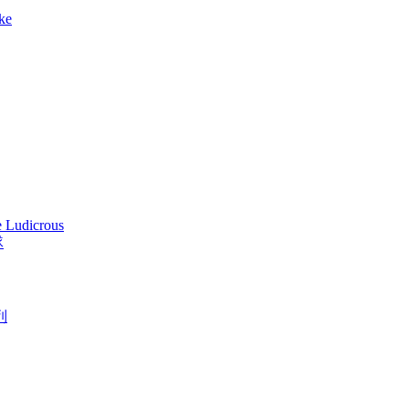
ake
 Ludicrous
隊
列