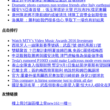
國足對手阿曼隊赴塞爾維亞集訓 首場熱身4
Dramatic photo captures nun texting friends after Italy earthqu
國安VS亞泰首發 ：張玉寧搭於大寶 巴坎布PK儒尼奧爾
廣州隊老將不降薪續約或被清洗 球隊工資獎金如期發放
洛佩斯 ：勝利給我們很多信心 爭取下一場也有好結果
点击排行
Watch MTV's Video Music Awards 2016 livestream
西班牙人一線隊新賽季號碼：武磊7號 德托馬斯11號
雙驕聚首 ？巴黎計劃明夏放姆巴佩 免簽C羅搭檔梅西
申花艱難取勝將與國安決戰 津門虎輪換為保級做準備
Tesla's rumored P100D could make Ludicrous mode even more
泰山全隊進入假期狀態 暫定9月1日集結莫伊塞斯有望歸
巴黎主席 ：簽約梅西簡單順利 他說想和姆巴佩踢球
官方:重慶外援馬爾西尼奧加盟川崎前鋒 身穿23號球衣
This company is hiring someone just to drink all day
國足集訓名單 ：武磊領銜泰山新星入圍 恒大8人4歸化在
友情链接
樓上骨討論區
樓上骨
new161
一樓一