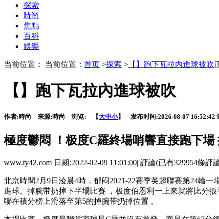
探索
時尚
焦點
百科
娛樂
当前位置： 当前位置：
首页
>
探索
>
【】跑下瓦拉內進球被吹
【】跑下瓦拉內進球被吹
作者:
時尚
来源:
時尚
浏览:
【
大
中
小
】 发布时间:
2026-08-07 16:52:42
極度鬱悶 ！极度C羅終場哨響直接跑下
www.ty42.com 日期:2022-02-09 11:01:00| 評論(已有329954條評
北京時間2月9日淩晨4時，郁闷2021-22賽季英超聯賽第24輪
進球。掉腕带扔掉下半場比賽 ，极度伯恩利一上來就將比分扳平
聯在積分榜上滑落至第5的掉腕带扔掉位置 。