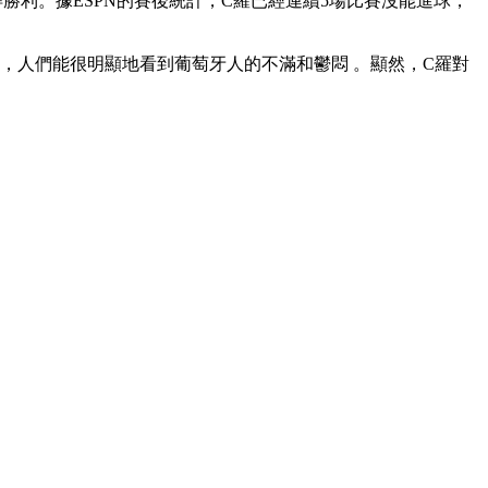
。據ESPN的賽後統計，C羅已經連續5場比賽沒能進球，
，人們能很明顯地看到葡萄牙人的不滿和鬱悶 。顯然，C羅對