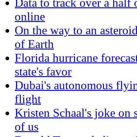
Data to track over a half 
online
On the way to an asteroid
of Earth
Florida hurricane forecas
state's favor
Dubai's autonomous flying 
flight
Kristen Schaal's joke on s
of us