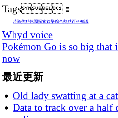
Tags：
時尚
焦點
休閑
探索
娛樂
綜合
熱點
百科
知識
Whyd voice
Pokémon Go is so big that 
now
最近更新
Old lady swatting at a ca
Data to track over a half 