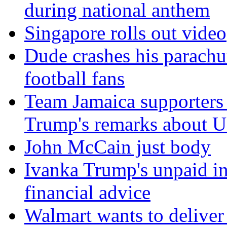
during national anthem
Singapore rolls out video
Dude crashes his parachu
football fans
Team Jamaica supporters 
Trump's remarks about U
John McCain just body
Ivanka Trump's unpaid in
financial advice
Walmart wants to deliver 