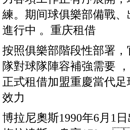
練 。期间球俱樂部備戰
進行中  。重庆租借
按照俱樂部階段性部署，
隊對球隊陣容補強需要 
正式租借加盟重慶當代足球隊
效力
博拉尼奧斯1990年6月