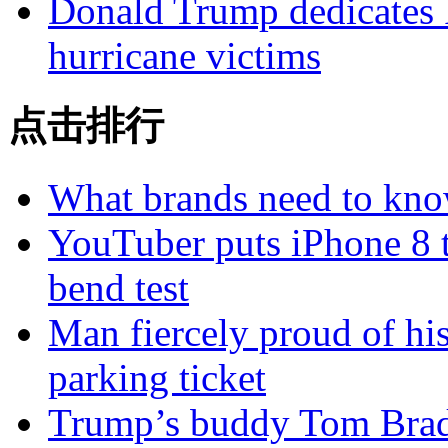
Donald Trump dedicates P
hurricane victims
点击排行
What brands need to know
YouTuber puts iPhone 8 
bend test
Man fiercely proud of his
parking ticket
Trump’s buddy Tom Brad