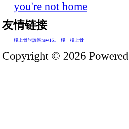
you're not home
友情链接
樓上骨討論區
new161
一樓一
樓上骨
Copyright © 2026 Powere