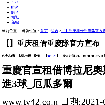
百科
時尚
綜合
知識
焦點
当前位置： 当前位置：
首页
>
綜合
>
【】重庆租借重慶隊官方
【】重庆租借重慶隊官方宣布
作者:
知識
来源:
休閑
浏览:
【
大
中
小
】 发布时间:
2026-08-08 06:37:38
重慶官宣租借博拉尼奧斯
進3球_厄瓜多爾
www.ty42.com 日期:2021-