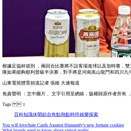
根據足協杯規則 ，兩回合比賽將不設客場進球以及加時賽 ，
隊如果能夠順利晉級半決賽，對手將是河南嵩山龍門和四川九牛之
山東電視體育頻道記者 張維 大連報道
免責聲明 ：文中圖片 、文字引用至網絡，版權歸原作者所有 
Tags ：
百科
知識
休閑
綜合
焦點
熱點
時尚
娛樂
探索
You will love/hate Cards Against Humanity's new fortune cookies
What brands need to know about virtual reality