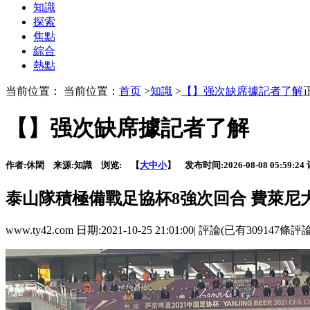
知識
探索
焦點
綜合
熱點
当前位置： 当前位置：
首页
>
知識
>
【】强次缺席據記者了解
【】强次缺席據記者了解
作者:
休閑
来源:
知識
浏览:
【
大
中
小
】 发布时间:
2026-08-08 05:59:24
泰山隊積極備戰足協杯8強次回合 費萊尼
www.ty42.com 日期:2021-10-25 21:01:00| 評論(已有309147條評