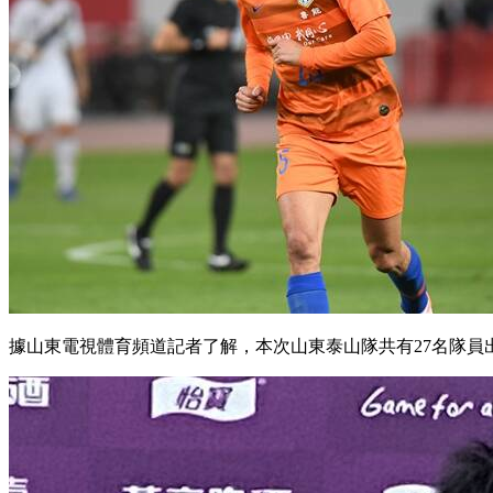
據山東電視體育頻道記者了解 ，本次山東泰山隊共有27名隊員出征大