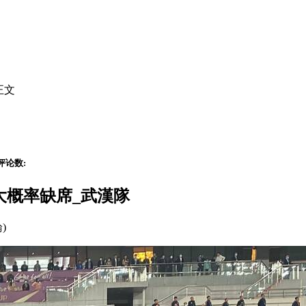
正文
评论数:
大概率缺席_武漢隊
論)