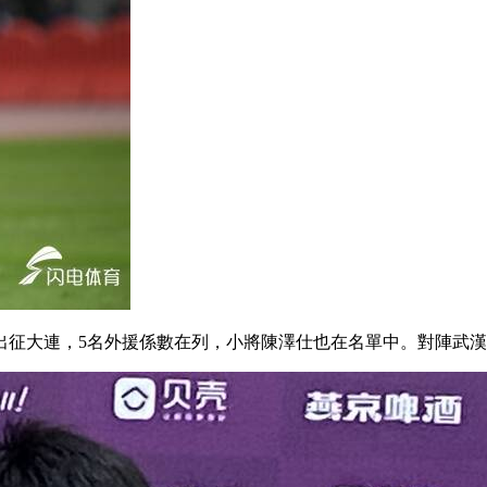
連，5名外援係數在列 ，小將陳澤仕也在名單中。對陣武漢