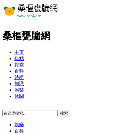
桑樞甕牖網
主页
焦點
探索
百科
時尚
知識
娛樂
休閑
娛樂
百科