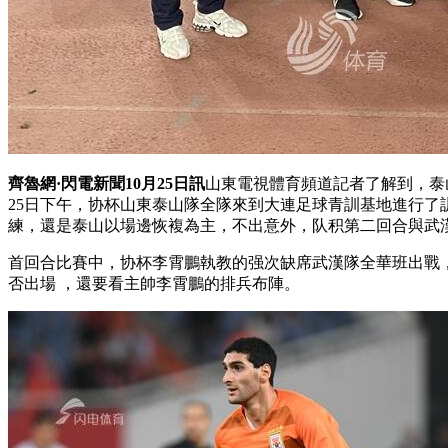
齊魯網·閃電新聞10月25日訊
山東電視體育頻道記者了解到，
25日下午，协杯山東泰山隊全隊來到大連足球青訓基地進行了訓
練，還是泰山以場邊恢複為主，不出意外，队积第二回合與
首回合比賽中，协杯李霄鵬執教的强次缺席武漢隊全華班出戰
否出場 ，還要看主帥李霄鵬的排兵布陣。