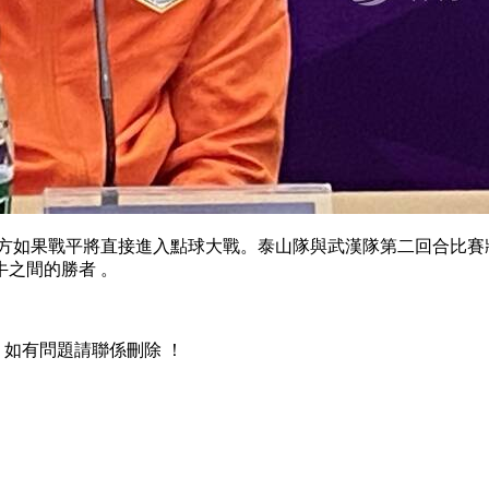
雙方如果戰平將直接進入點球大戰  。泰山隊與武漢隊第二回合比賽將於1
間的勝者 。
，如有問題請聯係刪除 ！