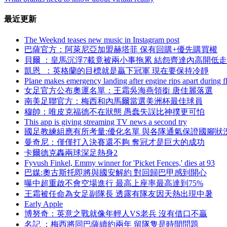
最近更新
The Weeknd teases new music in Instagram post
巴薩官方 ：阿萊尼亞加盟赫塔菲 保有回購+優先購買權
貝爾 ：皇馬沉浮7載竟被兩小事拖累 結怨齊達內高開低走
凱恩  ：英格蘭的目標就是贏下冠軍 現在要保持冷靜
Plane makes emergency landing after engine rips apart during fl
女足官方公布奧運名單：王霜吳海燕領銜 唐佳麗落選
南美足聯官方：梅西和內馬爾當選美洲杯最佳球員
穆帥：唯皮克福德不在狀態 愚蠢失誤比神撲更可怕
This app is giving streaming TV news a second try
國足教練組應有所考量:優化名單 與各隊通氣保證國腳狀
曼奇尼：僅僅打入決賽還不夠 奪冠才是巨大的成功
卡爾德克轟兩球深足熱身2
Fyvush Finkel, Emmy winner for 'Picket Fences,' dies at 93
巴媒:奧古斯托即將與國安解約 對回歸巴甲感到開心
曝中超重啟不會空場進行 最高上座率最高達到75%
王霜被任命為女足副隊長 透露有隊友因天熱出現中暑
Early Apple
博努奇 ：英意之戰就像年輕人VS老兵 沒有借口不贏
名記 ：梅西將同巴薩續約兩年 留隊隻是時間問題