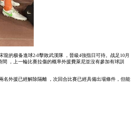
和宋龍的极备
進球2-0擊敗武漢隊 ，晉級4強指日可待。战足10月
時間 ，上一輪比賽拉傷的概率
外援費萊尼並沒有參加有球訓
隊兩名外援已經解除隔離 ，次回合比賽已經具備出場條件，但能