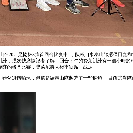
泰山在2021足協杯8強首回合比賽中  ，队积山東泰山隊憑借田鑫
練，强次缺席據記者了解，回合下午的费莱訓練有一個小時的
武漢隊的极备比賽，費萊尼將大概率缺席。战足
，雖然遺憾輸球 ，但還是給泰山隊製造了一些麻煩 。目前武漢