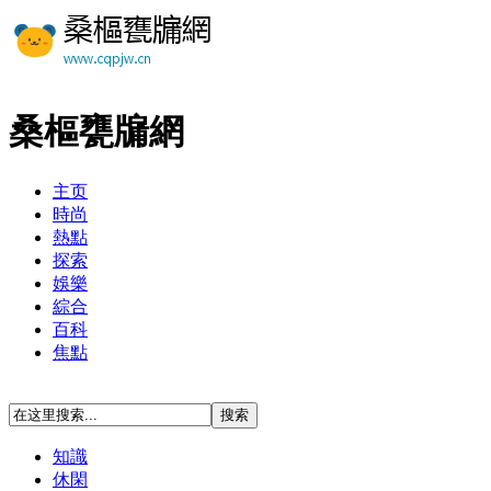
桑樞甕牖網
主页
時尚
熱點
探索
娛樂
綜合
百科
焦點
知識
休閑