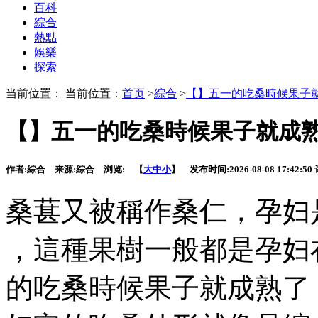
百科
綜合
熱點
娛樂
探索
当前位置： 当前位置：
首页
>
綜合
>
【】五一的吃桑時候果子
【】五一的吃桑時候果子就成
作者:
綜合
来源:
綜合
浏览:
【
大
中
小
】 发布时间:
2026-08-08 17:42:50
桑葚又被稱作桑仁，
，這種果樹一般都是孕妇
的吃桑時候果子就成熟了