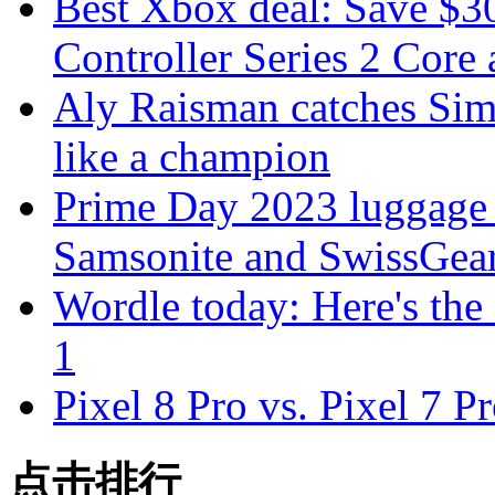
Best Xbox deal: Save $30
Controller Series 2 Core
Aly Raisman catches Sim
like a champion
Prime Day 2023 luggage 
Samsonite and SwissGea
Wordle today: Here's the
1
Pixel 8 Pro vs. Pixel 7 P
点击排行