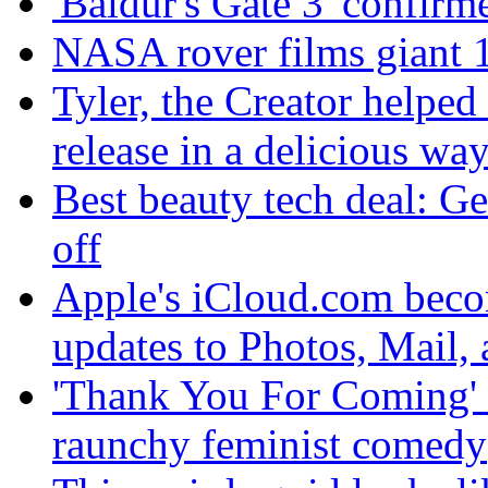
'Baldur's Gate 3' confir
NASA rover films giant 
Tyler, the Creator helped
release in a delicious wa
Best beauty tech deal: 
off
Apple's iCloud.com beco
updates to Photos, Mail,
'Thank You For Coming'
raunchy feminist comedy