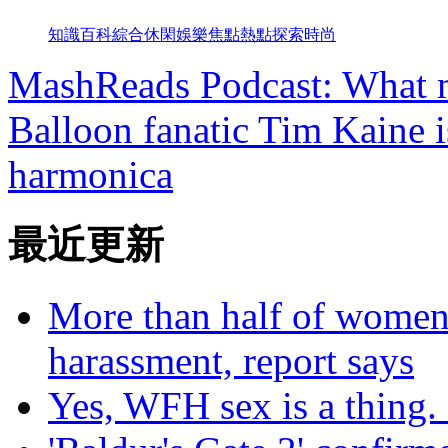
知識
百科
綜合
休閑
娛樂
焦點
熱點
探索
時尚
MashReads Podcast: What 
Balloon fanatic Tim Kaine is
harmonica
最近更新
More than half of women 
harassment, report says
Yes, WFH sex is a thing. N