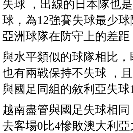
失球  ，出線的日本隊也
球 ，為12強賽失球最少球隊
亞洲球隊在防守上的差距 
與水平類似的球隊相比 
也有兩戰保持不失球 ，且1
與國足同組的敘利亞失球16個 
越南盡管與國足失球相同 
去客場0比4慘敗澳大利亞之