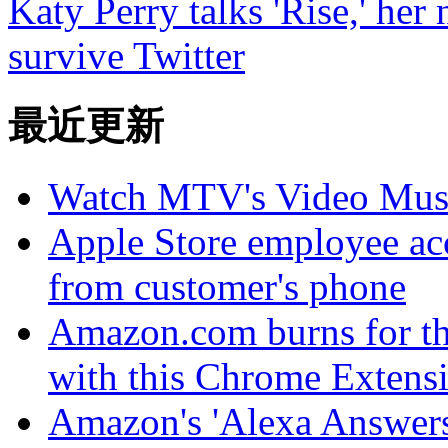
Katy Perry talks 'Rise,' her
survive Twitter
最近更新
Watch MTV's Video Musi
Apple Store employee ac
from customer's phone
Amazon.com burns for the
with this Chrome Extens
Amazon's 'Alexa Answers'