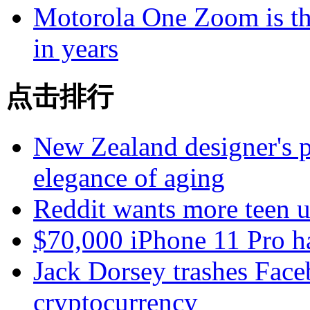
Motorola One Zoom is the
in years
点击排行
New Zealand designer's ph
elegance of aging
Reddit wants more teen u
$70,000 iPhone 11 Pro h
Jack Dorsey trashes Faceb
cryptocurrency