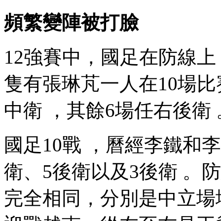
頻繁變陣被打臉
12強賽中，國足在防線上
隻有張琳芃一人在10場比賽中
中衛 ，其餘6場任右後衛 
國足10戰 ，曆經李鐵和
衛、5後衛以及3後衛 
完全相同，分別是中立場地對