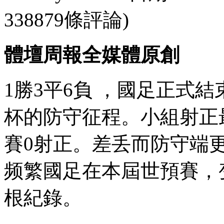
338879條評論)
體壇周報全媒體原創
1勝3平6負 ，國足正式
杯的防守征程。小組
賽0射正。差丢而防守端更是
频繁國足在本屆世預賽
根紀錄。