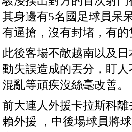
駿淩撲出對方的首次射門後
其身邊有5名國足球員呆呆的站立
有逼搶，沒有封堵 ，有的
此後客場不敵越南以及日本
動失誤造成的丟分 ，盯人
混亂等頑疾沒絲毫改善。
前大連人外援卡拉斯科離去
賴外援 ，中後場球員將球