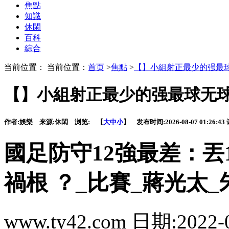
焦點
知識
休閑
百科
綜合
当前位置： 当前位置：
首页
>
焦點
>
【】小組射正最少的强最
【】小組射正最少的强最球无
作者:
娛樂
来源:
休閑
浏览:
【
大
中
小
】 发布时间:
2026-08-07 01:26:43
國足防守12強最差
禍根 ？_比賽_蔣光太
www.ty42.com 日期:2022-