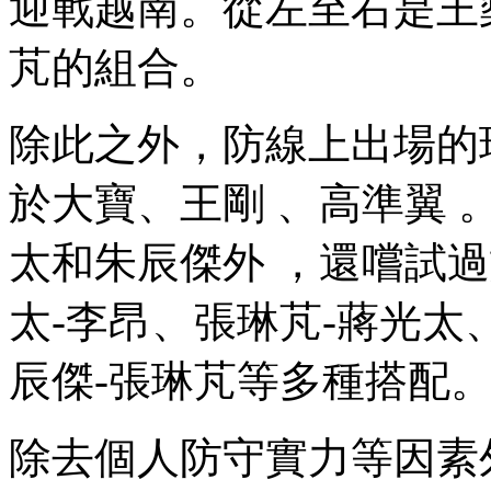
迎戰越南。從左至右是王燊
芃的組合 。
除此之外，防線上出場的球員
於大寶、王剛 、高準翼
太和朱辰傑外  ，還嚐試過
太-李昂、張琳芃-蔣光太
辰傑-張琳芃等多種搭配
除去個人防守實力等因素外