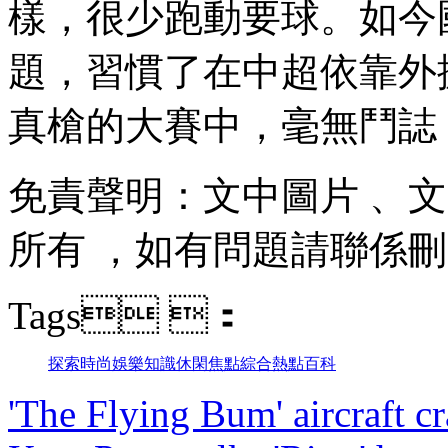
樣 ，很少跑動要球 
題，習慣了在中超依靠
真槍的大賽中，毫無鬥誌
免責聲明：文中圖片 
所有 ，如有問題請聯係刪除
Tags ：
探索
時尚
娛樂
知識
休閑
焦點
綜合
熱點
百科
'The Flying Bum' aircraft cr