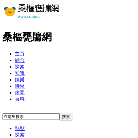
桑樞甕牖網
主页
綜合
探索
知識
娛樂
時尚
休閑
百科
熱點
探索