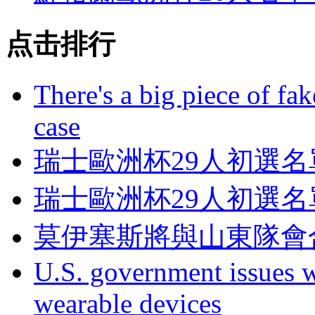
点击排行
There's a big piece of fa
case
瑞士歐洲杯29人初選名單
瑞士歐洲杯29人初選名單
莫伊塞斯將與山東隊會
U.S. government issues 
wearable devices