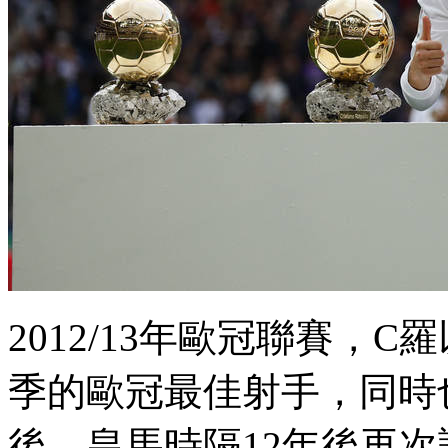
2012/13年歐冠聯賽 ，
季的歐冠最佳射手，同
後，皇馬時隔12年後再次