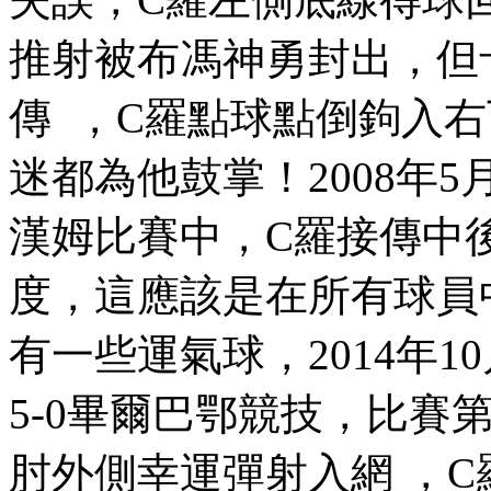
推射被布馮神勇封出
傳  ，C羅點球點倒鉤入
迷都為他鼓掌！2008年
漢姆比賽中，C羅接傳中
度，這應該是在所有球員中
有一些運氣球，2014
5-0畢爾巴鄂競技，比
肘外側幸運彈射入網 ，