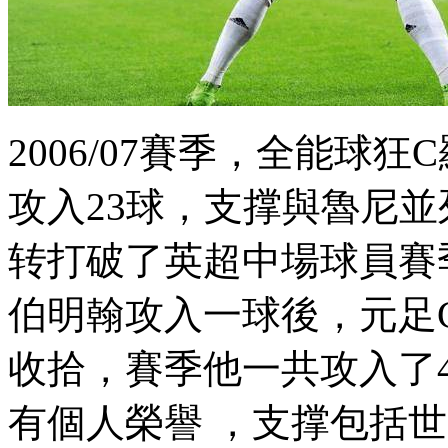
2006/07賽季，全能球
攻入23球 ，支撑
與魯尼並
转打破了英超中場球員賽季進球
伯明翰攻入一球後 ，
收拾，賽季他一共攻入了
有個人榮譽  ，支撑包括