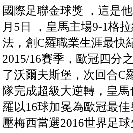
國際足聯金球獎 ，這是他第
月5日 ，皇馬主場9-1
法，創C羅職業生涯最快紀錄
2015/16賽季 ，歐冠四
了沃爾夫斯堡，次
隊完成超級大逆轉，皇馬
羅以16球加冕為歐冠最佳射手 
壓梅西當選2016世界足球先生