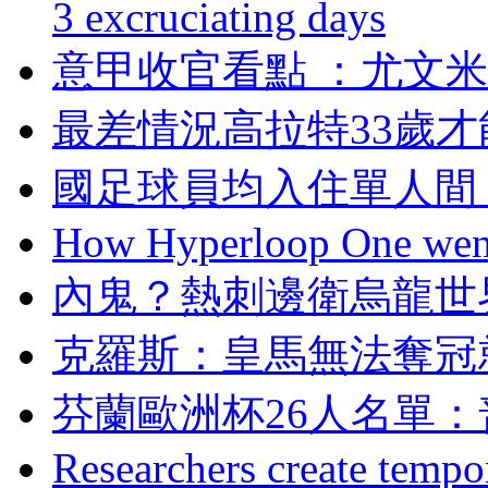
3 excruciating days
意甲收官看點 ：尤
最差情況高拉特33歲才
國足球員均入住單人間 
How Hyperloop One went 
內鬼 ？熱刺邊衛烏龍
克羅斯 ：皇馬無
芬蘭歐洲杯26人名單
Researchers create tempor