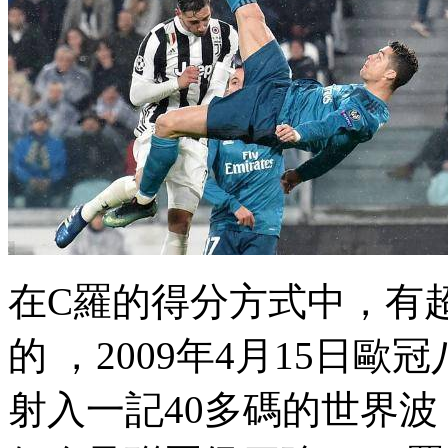
在C羅的得分方式中
的 ，2009年4月15日歐
射入一記40多碼的世界波 