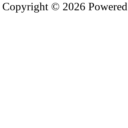
Copyright © 2026 Powere