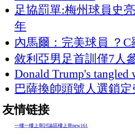
足協罰單:梅州球員史亮
年
內馬爾：完美球員
敘利亞男足首訓僅7人參
Donald Trump's tangled 
巴薩換帥頭號人選鎖定
友情链接
一樓一
樓上骨討論區
樓上骨
new161