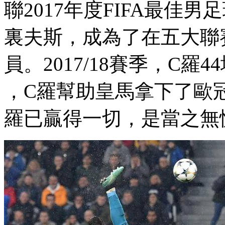
聯2017年度FIFA最佳男足
裏夫斯，成為了在五
員。2017/18賽季，C羅
，C羅幫助皇馬拿下了歐冠三連冠
羅已贏得一切，是當之無愧