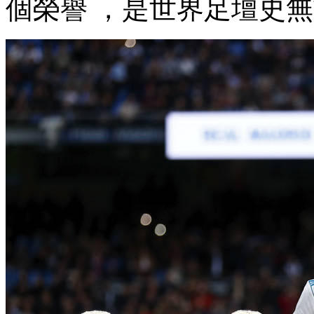
個榮譽 ，是世界足壇史無