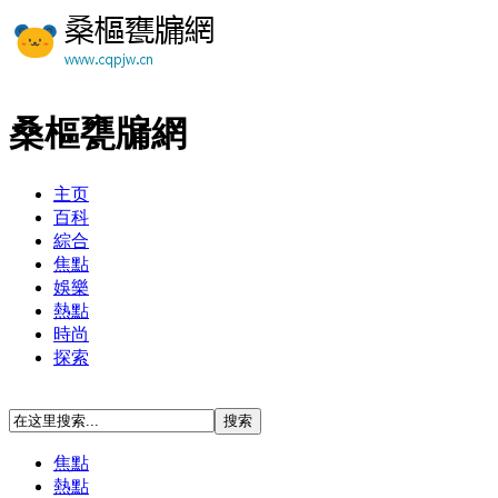
桑樞甕牖網
主页
百科
綜合
焦點
娛樂
熱點
時尚
探索
焦點
熱點