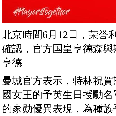
北京時間6月12日，
確認，官方国皇
亨德森與斯
亨德
曼城官方表示，特林祝
國女王的予英生日授勳名單
的家勋優異表現，為種族