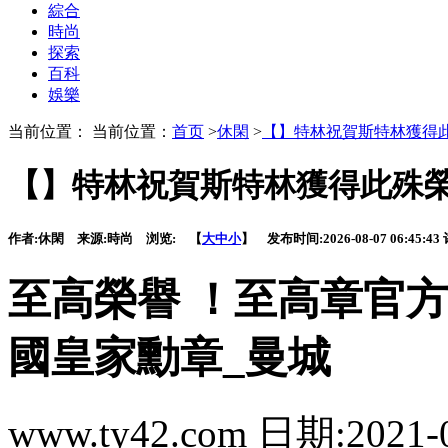
綜合
時尚
探索
百科
娛樂
当前位置： 当前位置：
首页
>
休閑
>
【】特林祝賀斯特林獲得
【】特林祝賀斯特林獲得此殊
作者:
休閑
来源:
時尚
浏览:
【
大
中
小
】 发布时间:
2026-08-07 06:45:43
至高榮譽 ！至高章官
國皇家勳章_曼城
www.ty42.com 日期:2021-