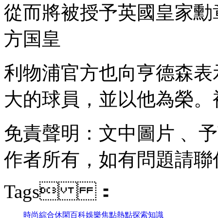
從而將被授予英國皇家勳章 
方国皇
利物浦官方也向亨德森表示慶
大的球員，並以他為榮 
免責聲明：文中圖片 
作者所有 ，如有問題請聯係刪
Tags ：
時尚
綜合
休閑
百科
娛樂
焦點
熱點
探索
知識