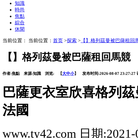
知識
時尚
焦點
綜合
休閑
当前位置： 当前位置：
首页
>
探索
>
【】格列茲曼被巴薩租回
【】格列茲曼被巴薩租回馬競
作者:
焦點
来源:
知識
浏览:
【
大
中
小
】 发布时间:
2026-08-07 23:27:27
巴薩更衣室欣喜格列茲
法國
www.ty42.com 日期:2021-