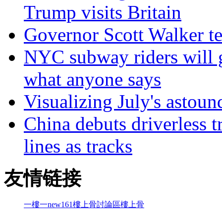
Trump visits Britain
Governor Scott Walker te
NYC subway riders will g
what anyone says
Visualizing July's astoun
China debuts driverless t
lines as tracks
友情链接
一樓一
new161
樓上骨討論區
樓上骨