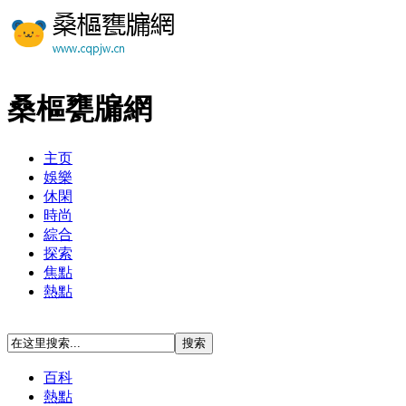
桑樞甕牖網
主页
娛樂
休閑
時尚
綜合
探索
焦點
熱點
百科
熱點