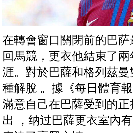
在轉會窗口關閉前的巴萨最
回馬競 ，更衣他結束
涯。對於巴薩和格列茲曼
種解脫 。據《每日體育
滿意自己在巴薩受到的正接對
出 ，纳过巴薩更衣室