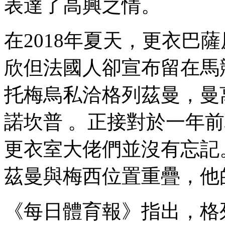
表達了高興之情。
在2018年夏天，更
欣
但法國人卻宣布留在馬競
托梅烏私洽格列茲曼
諾坎普  。正接對於一
更衣室大佬們並沒有忘記 。
茲曼與梅西位置重疊，他
《每日體育報》指出 