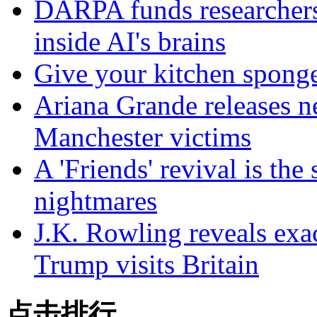
DARPA funds researchers 
inside AI's brains
Give your kitchen sponge 
Ariana Grande releases n
Manchester victims
A 'Friends' revival is the
nightmares
J.K. Rowling reveals exac
Trump visits Britain
点击排行