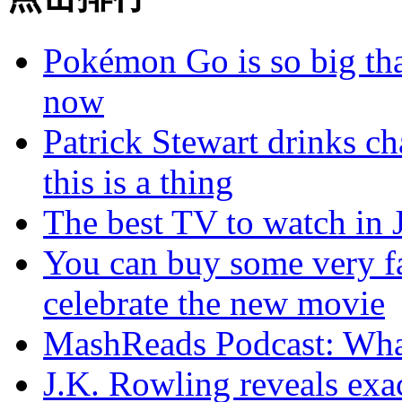
Pokémon Go is so big tha
now
Patrick Stewart drinks c
this is a thing
The best TV to watch in 
You can buy some very 
celebrate the new movie
MashReads Podcast: Wha
J.K. Rowling reveals exac