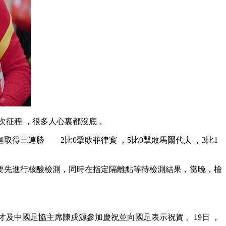
 ，很多人心裏都沒底 。
 ，在沙迦取得三連勝——2比0擊敗菲律賓 ，5比0擊敗馬爾代夫 ，3比1
行核酸檢測，同時在指定隔離點等待檢測結果，當晚，檢
杜兆才及中國足協主席陳戌源參加慶祝並向國足表示祝賀 。19日 ，