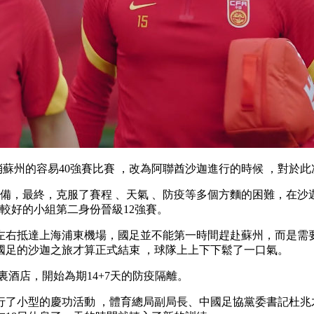
易40強賽比賽 ，改為阿聯酋沙迦進行的時候 ，對於此次征程
備，最終，克服了賽程 、天氣 、防疫等多個方麵的困難
績較好的小組第二身份晉級12強賽。
右抵達上海浦東機場，國足並不能第一時間趕赴蘇州，而是需要先進
 ，國足的沙迦之旅才算正式結束  ，球隊上上下下鬆了一口氣。
 ，開始為期14+7天的防疫隔離。
，舉行了小型的慶功活動 ，體育總局副局長、中國足協黨委書記