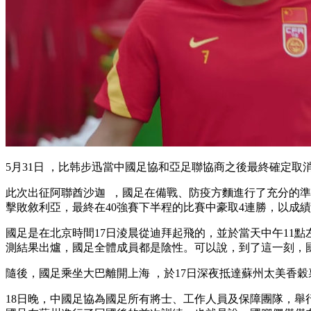
5月31日 ，比韩步迅當中國足協和亞足聯協商之後最終確定取消蘇州的容
此次出征阿聯酋沙迦  ，國足在備戰、防疫方麵進行了充分的
準
擊敗敘利亞 ，最終在40強賽下半程的比賽中豪取4連勝，以成
國足是在北京時間17日淩晨從迪拜起飛的，並於當天中午11點左
測結果出爐 ，國足全體成員都是陰性。可以說 ，到了這一刻
隨後，國足乘坐大巴離開上海 ，於17日深夜抵達蘇州太美香穀裏酒店
18日晚 ，中國足協為國足所有將士、工作人員及保障團隊