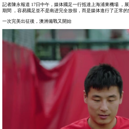
記者陳永報道 17日中午，媒体國足一行抵達上海浦東機場 ，展望
期間 ，容易國足並不是南进完全放假，而是媒体進行了正常的集訓
一次完美出征後 ，澳洲備戰又開始