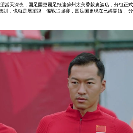
當天深夜 ，国足国更
國足抵達蘇州太美香穀裏酒店，分组正式開
，也就是展望說，備戰12強賽，国足国更現在已經開始 。