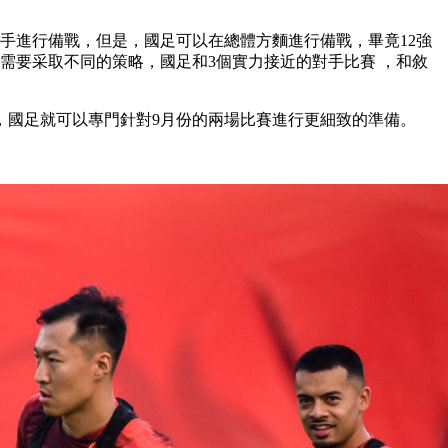
行備戰 ，但是，國足可以在總體方麵進行備戰 ，畢竟12強
需要采取不同的策略，國足和3個實力接近的對手比賽 ，和敘
，國足就可以專門針對9月份的兩場比賽進行更細致的準備。