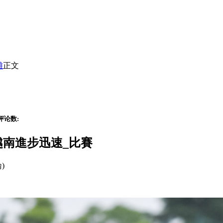
離
正文
评论数:
越南進步迅速_比賽
論)