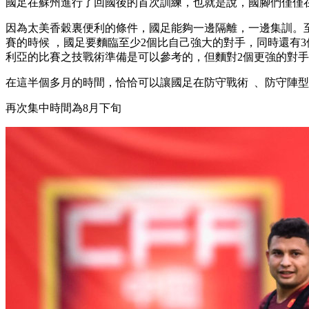
國足在蘇州進行了回國後的首次訓練，也就是說，國腳們僅僅
因為太美香穀裏便利的條件 ，國足能夠一邊隔離，一邊集訓。
賽的時候 ，國足要麵臨至少2個比自己強大的對手，同時
利亞的比賽之技戰術準備是可以參考的，但麵對2個更強的對手 
在這半個多月的時間 ，恰恰可以讓國足在防守戰術  、防守陣型
再次集中時間為8月下旬