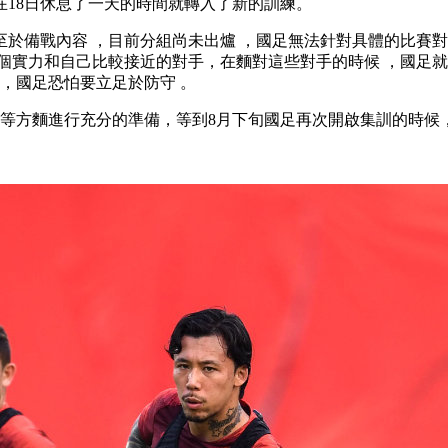
在18日休息了一天的時間就轉入了新的訓練。
至於備戰內容 ，目前分組尚未出爐 ，國足無法針對具體的比賽對手進
還有3個實力和自己比較接近的對手，在麵對這些對手的時候 ，國足就
，國足恐怕要立足於防守  。
等方麵進行充分的準備，等到8月下旬國足再次開啟集訓的時候