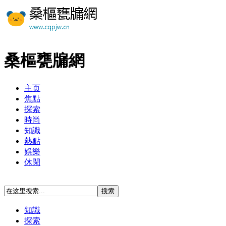
桑樞甕牖網
主页
焦點
探索
時尚
知識
熱點
娛樂
休閑
知識
探索