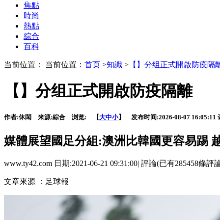
焦點
時尚
熱點
綜合
百科
当前位置： 当前位置：
首页
>
知識
>
【】分组正式開啟防疫隔
【】分组正式開啟防疫隔離
作者:
休閑
来源:
綜合
浏览:
【
大
中
小
】 发布时间:
2026-08-07 16:05:11
媒體展望國足分組:澳洲比韓國更容易踢 
www.ty42.com 日期:2021-06-21 09:31:00| 評論(已有285458條評
文章來源 ：足球報