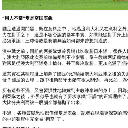
“用人不當”隻是空国表象
國足遭遇開門黑 ，既在意料之中 、地温度利大利又在意料之外
力在對手之下  ，這是不容否認的基本事實。如果能從對手身上搶到
必須承認 ：三球慘敗是賽前無論如何都未曾想到過的。
澳中戰之前，同組的阿曼隊爆冷客場1比0取勝日本隊 ，很多人
，澳大利亞隊此次賽前準備受到不小影響，像主教練阿諾爾德的
對國足從澳大利亞隊身上搶分、甚至爆冷取勝，更加充滿了期待
這其實在某種程度上加劇了國足0比3輸給澳大利亞隊之後的失落感
發？國足的丟球  ，跟中後衛防守出錯有很大關係。再比如
所有這些不滿 ，又會習慣性地轉嫁到主教練李鐵的身上 。因為
利亞隊之後 ，外界似乎也就有了要求李鐵“下課”的正當理由了
大比分失利而被一股腦全部都拋了出來。
不過 ，各種質疑恐怕都僅僅隻是表象。記者在現場更深刻的感
的中超賽程中完全被“掏空”了 。