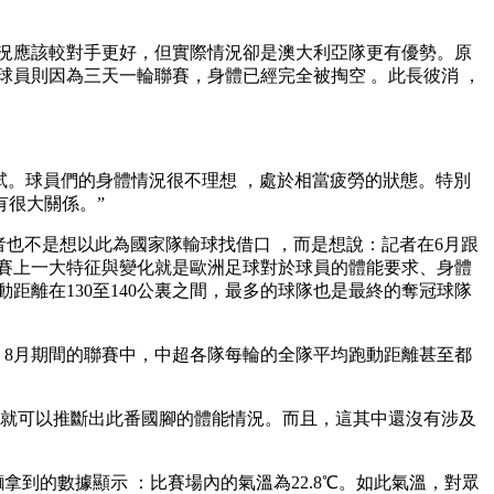
應該較對手更好 ，但實際情況卻是澳大利亞隊更有優勢。原
員則因為三天一輪聯賽，身體已經完全被掏空 。此長彼消 ，
。球員們的身體情況很不理想 ，處於相當疲勞的狀態。特別
大關係 。”
者也不是想以此為國家隊輸球找借口 ，而是想說 ：記者在6月跟
年歐洲杯賽上一大特征與變化就是歐洲足球對於球員的體能要求、身體
動距離在130至140公裏之間，最多的球隊也是最終的奪冠球隊
、8月期間的聯賽中，中超各隊每輪的全隊平均跑動距離甚至都
怕就可以推斷出此番國腳的體能情況 。而且，這其中還沒有涉及
據顯示 ：比賽場內的氣溫為22.8℃。如此氣溫，對眾