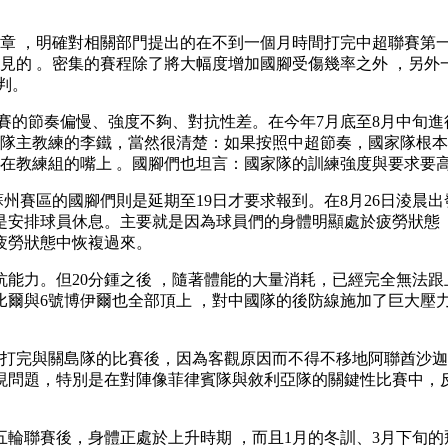
篇文章  ，明確對相關部門提出的在不到一個月時間打完中超聯賽第一
見的 。密集的賽程除了將大幅度增加國腳受傷幾率之外 ，另
。
聯賽的節奏偏慢、強度不夠、對抗性差。在今年7月底至
主教練的李鐵，當然很清楚 ：如果按照中超節奏，國家隊根本
，始終掛在教練組的嘴上  。國腳們也坦言 ：國家隊的訓練強度與要求要高
州賽區的國腳們則是延期至19日才要求報到 。在8月26日淩晨出發奔
則是安排球員休息 。主要就是因為球員們的身體明顯處於疲勞狀態 ，根
勞狀態中恢複過來 。
力 。但20分鍾之後 ，隨著體能的大量消耗，已經完全無法跟上澳大
11號馬比爾與6號博伊爾也全部頂上 ，對中國隊的後防線施加了巨大壓力
日打完與關島隊的比賽後，因為客觀原因而不得不移地阿聯酋沙迦繼
問題，特別是在對陣像菲律賓隊與敘利亞隊的關鍵性比賽中，
後，身體正處於上升時期 ，而且1月的冬訓 、3月下旬的飛