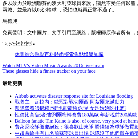
多以效力於歐洲聯賽的澳大利亞球員來說，顯然不受任何影響 。而
兩城、並最終以0比3輸球 ，恐怕也就再正常不過了。
馬德興
免責聲明 ：文中圖片、文字引用至網絡，版權歸原作者所有
Tags：
休閑
綜合
熱點
百科
時尚
探索
焦點
娛樂
知識
Watch MTV's Video Music Awards 2016 livestream
These glasses hide a fitness tracker on your face
最近更新
Airbnb activates disaster response site for Louisiana flooding
戰舊主 ！瓦拉內 ：歐冠對戰切爾西 阿紮爾充滿動力
跟隊營養師揭秘!“衝也能衝垮你”的女足姑娘吃什麽?
性價比高!記者:吉列爾梅轉會費180萬歐 年薪稅前200萬歐
Balloon fanatic Tim Kaine is also, of course, very good at har
費萊尼咬隊徽慶絕殺：很喜歡山東隊 盼繼續為球隊做貢
中超首輪共有11名前蘇寧球員出場 球隊沒了他們還在追