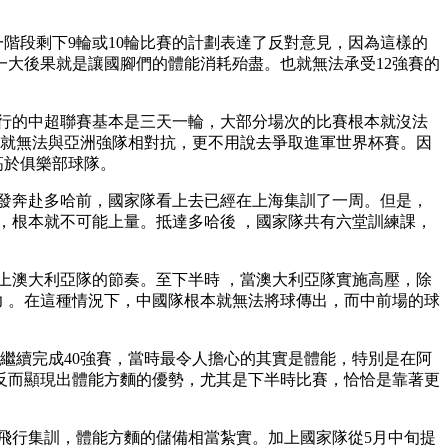
階段剩下9輪或10輪比賽的計劃表達了反對意見，因為這樣的
外一大後果就是讓國腳們的體能消耗殆盡  。也就無法承受12強賽的
8月中旬進行的中超聯賽基本是三天一輪 ，大部分場次的比賽根本就沒法
就無法與亞洲強隊相對抗，更不用說去爭取進軍世界杯賽。因
於俱樂部球隊 。
赴多哈前 ，國家隊看上去已經在上海集訓了一周。但是，
本就不可能上量。抵達多哈後 ，國家隊共有六堂訓練課，
利亞隊的節奏。至下半時  ，當澳大利亞隊實施高壓，除
 。在這種情況下，中國隊根本就無法將球傳出，而中前場的球
續完成40強賽，當時最令人擔心的其實是體能，特別是在阿
反而顯現出體能方麵的優勢，尤其是下半時比賽 ，恰恰是靠著更
行集訓，體能方麵的儲備相當紮實。加上國家隊從5月中旬提