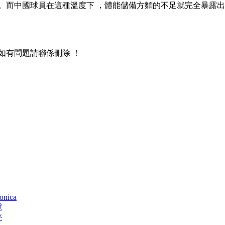
中國球員在這種溫度下 ，體能儲備方麵的不足就完全暴露出來了  
 ，如有問題請聯係刪除 ！
monica
獻
夢