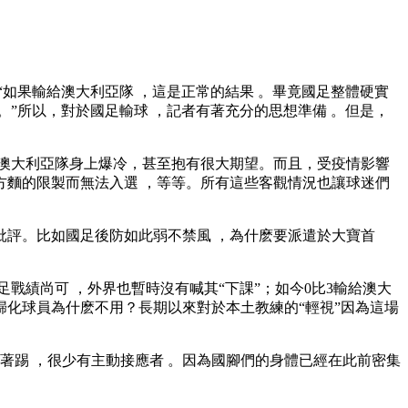
 ：“如果輸給澳大利亞隊 ，這是正常的結果 。畢竟國足整體硬實
。
”所以，對於國足輸球 ，記者有著充分的思想準備 。但是 ，
上爆冷，甚至抱有很大期望。而且 ，受疫情影響
的限製而無法入選 ，等等。所有這些客觀情況也讓球迷們
評。比如國足後防如此弱不禁風 ，為什麽要派遣於大寶首
國足戰績尚可  ，外界也暫時沒有喊其“下課”；如今0比3輸給澳大
兩名歸化球員為什麽不用？長期以來對於本土教練的“輕視”因為這場
是站著踢 ，很少有主動接應者 。因為國腳們的身體已經在此前密集