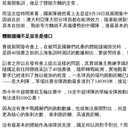
前展開集訓 ，做足了體能方麵的文章  。
而這次從時間來看，國家隊雖然看上去是從8月18日就展開集中
因就在於 ：澳大利亞隊大部分球員都在歐洲效力，隨著歐洲新賽
原本在技術  、戰術等方麵就不具備優勢的中國隊 ，連最基本
體能儲備不足並非是借口
賽後新聞發布會上 ，在被問及國腳們此番的體能儲備情況時  ，
是跟40強賽之前的上海集訓時測試的數據相比，要疲勞得多 。這
記者之所以在發布會上提出這樣的問題，其實就像主教練李鐵所說的
隨國足前往阿聯酋采訪了40強賽後 ，隨即轉戰歐洲，實地
要求已經達到了無以複加的程度 ，一名球員的場均跑動距離已經
——意大利隊 ，單場比賽全隊跑動最多達到了149393米，接近150公
而今年中超聯賽前五輪比賽中 ，16支中超球隊的單輪全隊跑動最多也
無法達到100公裏！
因為沒有澳中戰國腳們的跑動數據，也就無法展開對比  ，但是 
更為核心的衝刺次數 、衝刺跑距離、高速跑距離。
沒有最基本的體能作為保障與支撐 ，國足何以與對手對抗 ？而且