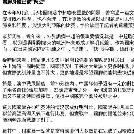
國腳身體已被“掏空”
在今年6月底，記者圍繞著中超聯賽重啟的問題 ，曾寫過一
安排既不科學 、也不合理 ，其所導致的後果以及問題是可以預
節奏和強度 。與澳大利亞隊的比賽 ，恰恰驗證了記者的這種預判
眾所周知，近年來 ，外界詬病中超的很重要情況就是：中超
看  ，特別是與剛剛結束的歐洲杯賽形成了鮮明反差 。作為國家隊
而 ，在日常國家隊的訓練之中 ，“提速” 、“快”等字眼
從時間來看，國家隊此次集中展開12強賽的備戰是8月18日 ，蘇
在上海這一周時間裏，國家隊安排了幾次大量課？更多時間
但實際的訓練量也不算大，更多地還是希望國腳們能夠盡快從疲
於是 ，澳中戰展開後，前20分鍾內，中國隊似乎還有一定的對抗能
了兩名前鋒9號塔加特 、23號羅吉奇之外 ，兩側邊翼的
員又不能及時回撤接應 ，使得中國隊完全處於被動之中。
這與國家隊在40強賽時的情況形成鮮明對比。國家隊在5月30
聯酋高溫高濕天氣下進行比賽。但實戰中，國腳的體能並未出現
能夠奔跑而戰勝了對手。
這其中，很重要一點就是當時國腳們大多數是在完成了四輪或五輪聯賽