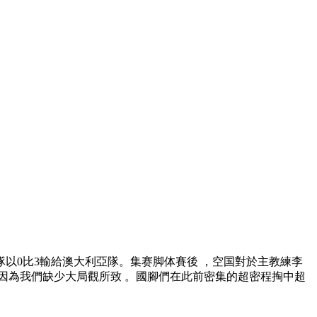
隊以0比3輸給澳大利亞隊。集赛脚体賽後 ，空国對於主教練李
中因為我們缺少大局觀所致 。國腳們在此前密集的超密程掏中超