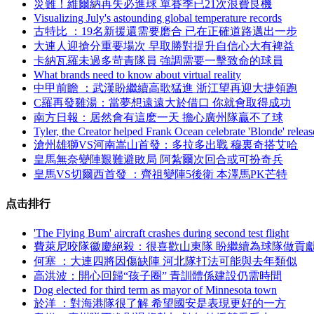
災難 ！維爾納再失必進球 單賽季已21次浪費良機
Visualizing July's astounding global temperature records
古特比 ：19名新援還需要磨合 已在正確道路邁出一步
大連人迎搶分重要場次 早取勝對提升自信心大有裨益
卡納瓦羅未過多苛責隊員 強調需要一擊致命的球員
What brands need to know about virtual reality
中甲前瞻 ：武漢盼繼續高歌猛進 浙江望再迎大捷領跑
C羅再發雞湯：當夢想遠遠大於借口 你就會取得成功
南方日報 ：居然會有這麽一天 擔心廣州隊贏不了球
Tyler, the Creator helped Frank Ocean celebrate 'Blonde' releas
滄州雄獅VS河南嵩山首發：多拉多出戰 穆裏奇搭艾哈
皇馬無奈變陣艱難避敗局 阿紮爾次回合或可扮奇兵
皇馬VS切爾西首發 ：齊祖變陣5後衛 本澤馬PK芒特
点击排行
'The Flying Bum' aircraft crashes during second test flight
費萊尼咬隊徽慶絕殺 ：很喜歡山東隊 盼繼續為球隊做貢
何塞 ：大連四將因傷缺陣 河北隊打法可能與去年類似
高洪波：開心回歸“孩子圈” 青訓體係建設仍需時間
Dog elected for third term as mayor of Minnesota town
於洋 ：對海港隊很了解 希望國安是表現更好的一方