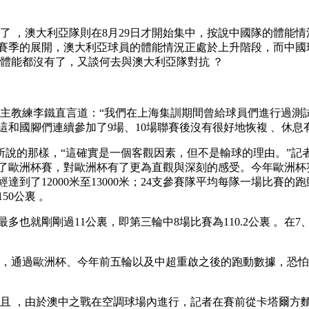
了 ，澳大利亞隊則在8月29日才開始集中，按說中國隊的體能情況
季的展開，澳大利亞球員的體能情況正處於上升階段，而中國球
的體能都沒有了，又談何去與澳大利亞隊對抗 ？
主教練李鐵直言道：“我們在上海集訓期間曾給球員們進行過測試 
和國腳們連續參加了9場、10場聯賽後沒有很好地恢複  、休息有很
那樣，“這確實是一個客觀因素，但不是輸球的理由。”記
觀看了歐洲杯賽，對歐洲杯有了更為直觀與深刻的感受 。今
達到了12000米至13000米；24支參賽隊平均每隊一場比賽的跑
裏 。
就剛剛過11公裏，即第三輪中8場比賽為110.2公裏 。在7
，通過歐洲杯、今年前五輪以及中超重啟之後的跑動數據，恐
 ，由於澳中之戰在空調球場內進行，記者在賽前從卡塔爾方麵拿到的數