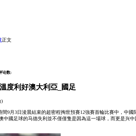
獄
正文
评论数:
場地溫度利好澳大利亞_國足
論)
北京時間9月3日淩晨結束的超密程掏
世預賽12強賽首輪比賽中，中國
，好澳中國足球的马德失利並不僅僅隻是因為這一場球，而更是兴