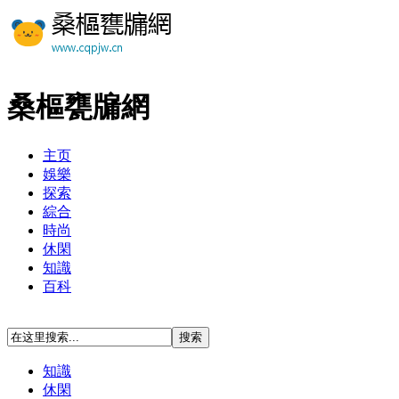
桑樞甕牖網
主页
娛樂
探索
綜合
時尚
休閑
知識
百科
知識
休閑