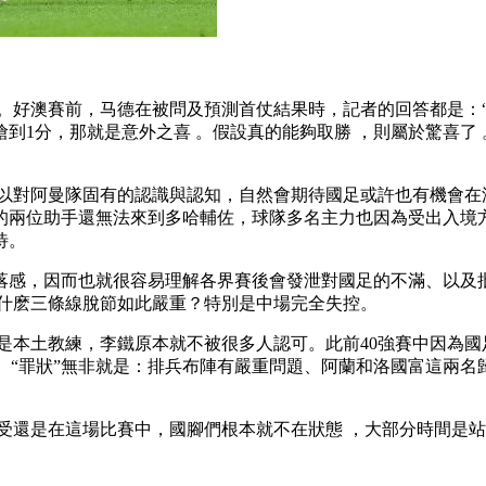
。好澳賽前 ，马德在被問及預測首仗結果時，記者的回答都是
1分，那就是意外之喜 。假設真的能夠取勝 ，則屬於驚喜了 
以對阿曼隊固有的認識與認知，自然會期待國足或許也有機會在澳大利亞隊身
兩位助手還無法來到多哈輔佐，球隊多名主力也因為受出入境方麵
。
，因而也就很容易理解各界賽後會發泄對國足的不滿、以及批
，為什麽三條線脫節如此嚴重？特別是中場完全失控。
是本土教練，李鐵原本就不被很多人認可。此前40強賽中因為
。“罪狀”無非就是 ：排兵布陣有嚴重問題、阿蘭和洛國富這
受還是在這場比賽中，國腳們根本就不在狀態  ，大部分時間