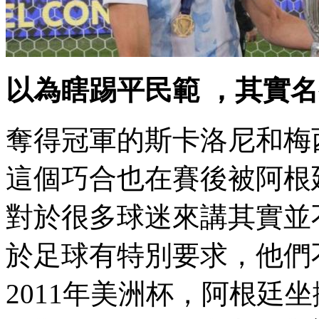
以為瞎踢平民範 ，其實
奪得冠軍的斯卡洛尼和梅西一樣
這個巧合也在賽後被阿根廷的
對於很多球迷來講其實並不算
於足球有特別要求，他們
2011年美洲杯，阿根廷坐