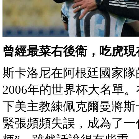
曾經最菜右後衛，吃虎
斯卡洛尼在阿根廷國家隊的阿
2006年的世界杯大名單 
下美主教練佩克爾曼將斯卡
緊張頻頻失誤 ，成為了