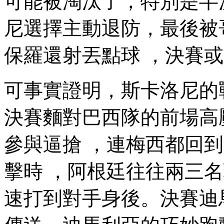
可能被淘汰了 ，特別是半
尼選擇主動退防，最後
保羅還射丟點球 ，決賽或
可事實證明，斯卡洛尼的
決賽麵對巴西隊的前場高壓
參與逼搶 ，連梅西
擊時 ，阿根廷往往兩三名
速打到對手身後。決