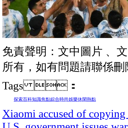
免責聲明：文中圖片 
所有，如有問題請聯係刪除
Tags ：
探索
百科
知識
焦點
綜合
時尚
娛樂
休閑
熱點
Xiaomi accused of copying 
U.S. government issues war