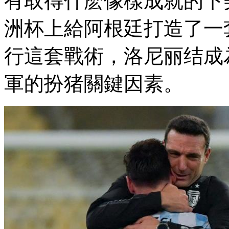
有取得什麽像樣成就的下美43
洲杯上給阿根廷打造了一套
行這套戰術 ，洛尼丽结
軍的扮猪關鍵因素 。