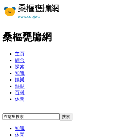
桑樞甕牖網
主页
綜合
探索
知識
娛樂
熱點
百科
休閑
知識
休閑