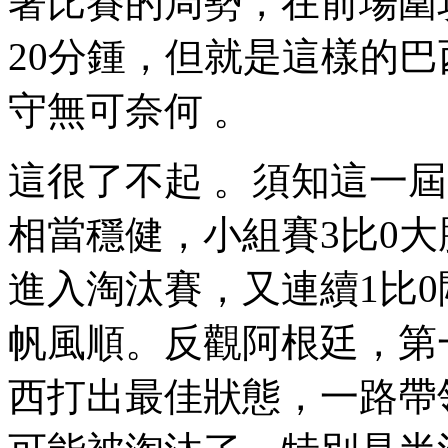
著比賽的局勢，在前
20分鍾 ，但就是這樣
守無可奈何  。
這很了不起 。須知這
相當穩健，小組賽3比0大勝
進入淘汰賽，又連續1比
帆風順。反觀阿根廷
西打出最佳狀態，一路