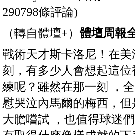
290798條評論)
（轉自體壇+）
體壇周報
戰術天才斯卡洛尼！
刻，有多少人會想起
練呢 ？雖然在那一刻
慰哭泣內馬爾的梅西
大膽嚐試 ，也值得球迷們