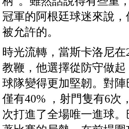
柄”。雖然話說得有些重
冠軍的阿根廷球迷來說
被允許的。
時光流轉 ，當斯卡洛尼
教鞭，他選擇從防守做起 
球隊變得更加堅韌。對陣巴
僅有40% ，射門隻有6次
次打進了全場唯一進球