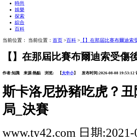
時尚
娛樂
探索
綜合
百科
当前位置： 当前位置：
首页
>
百科
>
【】在那屆比賽布爾迪索
【】在那屆比賽布爾迪索受傷
作者:
知識
来源:
熱點
浏览:
【
大
中
小
】 发布时间:
2026-08-08 19:53:12
斯卡洛尼扮豬吃虎 
局_決賽
www.ty42.com 日期:2021-