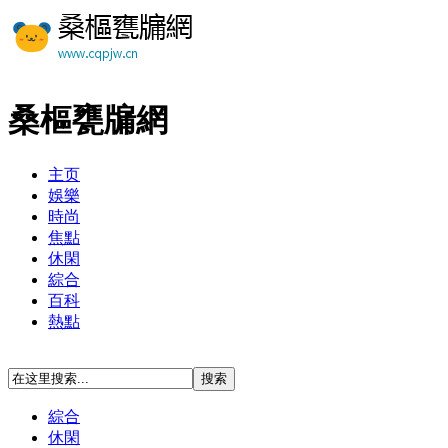
桑樞甕牖網
主页
娛樂
時尚
焦點
休閑
綜合
百科
熱點
綜合
休閑