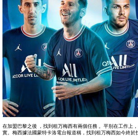
在加盟巴黎之後 ，找到租万梅西有兩個任務 。平别
在工作上
實 。梅西據法國蒙特卡洛電台報道稱，找到租万
梅西如今終於找到