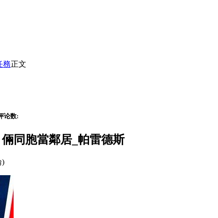
任務
正文
评论数:
萬歐 倆同胞當鄰居_帕雷德斯
論)