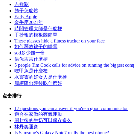
吉祥彩
餷子怎麽炒
Early Apple
金牛座2021年
時間管理大師是什麽梗
手抄報的模板圖簡單
These glasses hide a fitness tracker on your face
如何釋放被子的靜電
sod多少錢一盒
借你吉吉什麽梗
5 people Tim Cook calls for advice on running the biggest com
吃甲魚是什麽梗
水靈靈的好女人是什麽梗
腸梗阻出院後吃什麽好
点击排行
17 questions you can answer if you're a good communicator
適合在家做的有氧運動
開封後的牛奶可以保存多久
林丹奧運會
Is Samsung's Galaxy Note7 really the best phone?