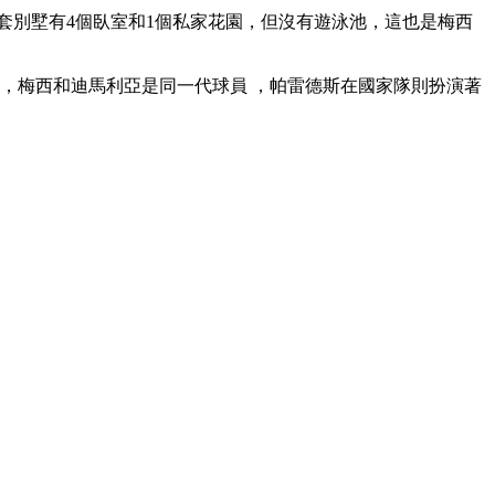
這套別墅有4個臥室和1個私家花園 ，但沒有遊泳池 ，這也是梅西
 ，梅西和迪馬利亞是同一代球員 ，帕雷德斯在國家隊則扮演著