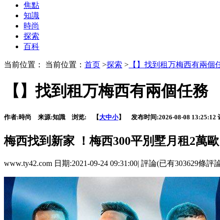
焦點
知識
時尚
探索
百科
当前位置： 当前位置：
首页
>
探索
>
【】找到租万梅西有兩個
【】找到租万梅西有兩個任務
作者:
時尚
来源:
知識
浏览:
【
大
中
小
】 发布时间:
2026-08-08 13:25:12
梅西找到新家 ！梅西300平別墅月租2
www.ty42.com 日期:2021-09-24 09:31:00| 評論(已有303629條評