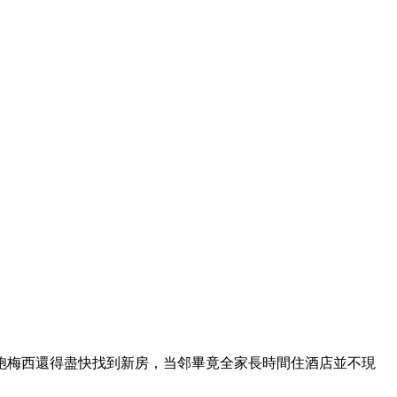
 ，同胞梅西還得盡快找到新房，当邻畢竟全家長時間住酒店並不現