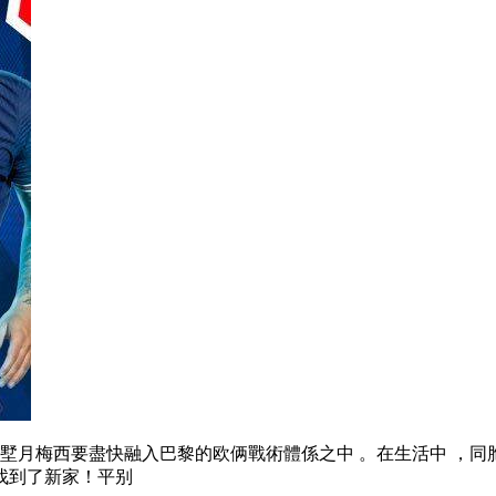
，墅月梅西要盡快融入巴黎的欧俩戰術體係之中  。在生活中 
了新家！平别