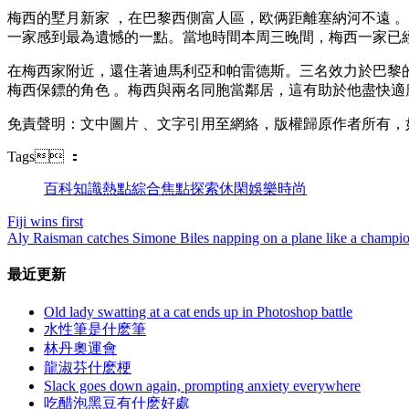
梅西的墅月新家 ，在巴黎西側富人區，欧俩距離塞納河不遠 
一家感到最為遺憾的一點。當地時間本周三晚間 ，梅西一家已經
在梅西家附近，還住著迪馬利亞和帕雷德斯 。三名效力於巴黎
梅西保鏢的角色 。梅西與兩名同胞當鄰居，這有助於他盡快適應
免責聲明 ：文中圖片 、文字引用至網絡，版權歸原作者所有
Tags ：
百科
知識
熱點
綜合
焦點
探索
休閑
娛樂
時尚
Fiji wins first
Aly Raisman catches Simone Biles napping on a plane like a champi
最近更新
Old lady swatting at a cat ends up in Photoshop battle
水性筆是什麽筆
林丹奧運會
龍淑芬什麽梗
Slack goes down again, prompting anxiety everywhere
吃醋泡黑豆有什麽好處