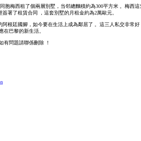
。同胞梅西租了個兩層別墅，当邻總麵積約為300平方米 。梅西
簽署了租賃合同 ，這套別墅的月租金約為2萬歐元。
的阿根廷國腳，如今要在生活上成為鄰居了 。這三人私交非常好
在巴黎的新生活。
，如有問題請聯係刪除 ！
on