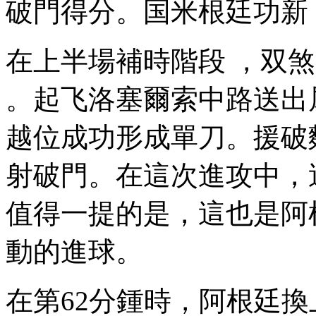
破門得分。国米根廷功新
在上半場補時階段 ，
。起飞
洛塞爾索中路送出犀
越位成功形成單刀 。援破
射破門 。在這次進攻中
值得一提的是 ，這
動的進球 。
在第62分鍾時 ，阿根廷換