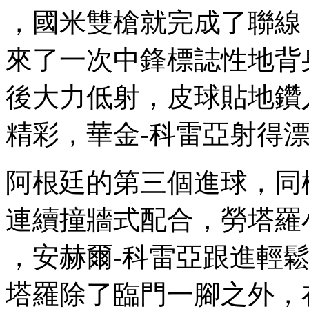
，國米雙槍就完成了聯線
來了一次中鋒標誌性地背身回
後大力低射，皮球貼地
精彩 ，華金-科雷亞射得漂亮
阿根廷的第三個進球，同
連續撞牆式配合，勞塔羅
，安赫爾-科雷亞跟進輕鬆補射
塔羅除了臨門一腳之外，在