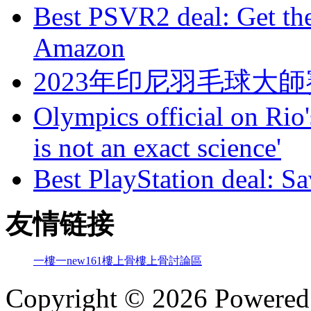
Best PSVR2 deal: Get the
Amazon
2023年印尼羽毛球大
Olympics official on Rio'
is not an exact science'
Best PlayStation deal: S
友情链接
一樓一
new161
樓上骨
樓上骨討論區
Copyright © 2026 Powere