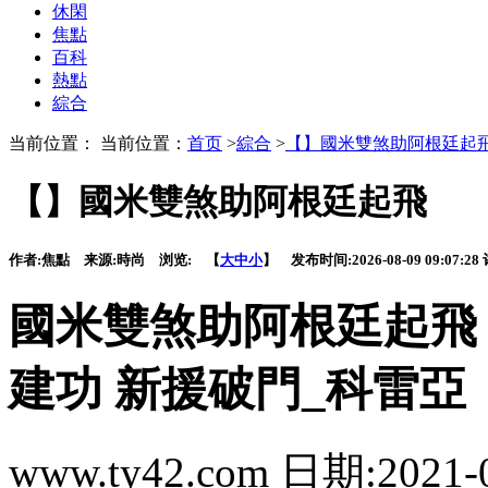
休閑
焦點
百科
熱點
綜合
当前位置： 当前位置：
首页
>
綜合
>
【】國米雙煞助阿根廷起
【】國米雙煞助阿根廷起飛
作者:
焦點
来源:
時尚
浏览:
【
大
中
小
】 发布时间:
2026-08-09 09:07:28
國米雙煞助阿根廷起飛
建功 新援破門_科雷亞
www.ty42.com 日期:2021-