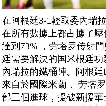
在阿根廷3-1輕取委內瑞拉之
在所有數據上都占據了壓倒性優
達到73% ，劳塔罗传射
廷需要解決的国米根廷功新
內瑞拉的鐵桶陣。阿根
來自於國際米蘭 。
部三個進球，援破