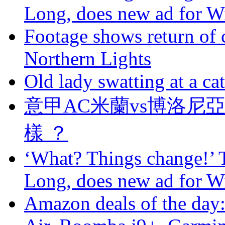
Long, does new ad for 
Footage shows return of c
Northern Lights
Old lady swatting at a ca
意甲AC米蘭vs博洛尼亞
樣 ？
‘What? Things change!’ T
Long, does new ad for 
Amazon deals of the day