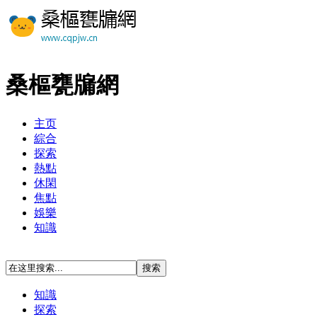
桑樞甕牖網
主页
綜合
探索
熱點
休閑
焦點
娛樂
知識
知識
探索