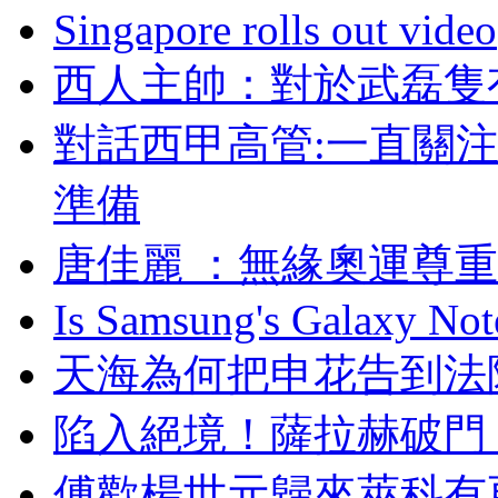
Singapore rolls out video
西人主帥：對於武
對話西甲高管:一直關
準備
唐佳麗 ：無緣奧運
Is Samsung's Galaxy Note
天海為何把申花告到法
陷入絕境 ！薩拉赫破
傅歡楊世元歸來萊科有