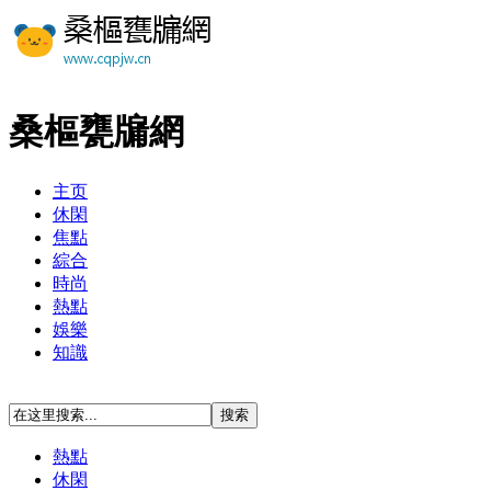
桑樞甕牖網
主页
休閑
焦點
綜合
時尚
熱點
娛樂
知識
熱點
休閑