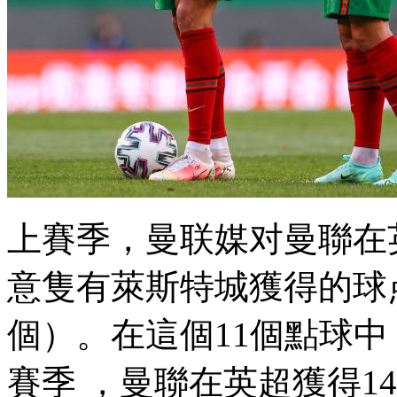
上賽季，曼联媒对曼聯在
意隻有萊斯特城獲得的球
個） 。在這個11個點球中
賽季 ，曼聯在英超獲得14個