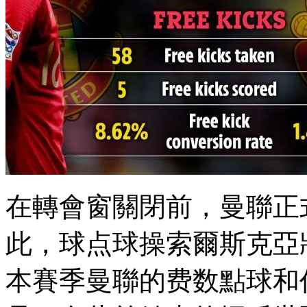
在轉會窗關閉前，曼聯正
此，球点球操
索爾斯克亞將
本賽季曼聯的费数點球和任意