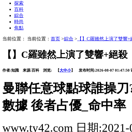
探索
百科
綜合
時尚
焦點
当前位置： 当前位置：
首页
>
綜合
>
【】C羅雖然上演了雙響+
【】C羅雖然上演了雙響+絕殺
作者:
知識
来源:
百科
浏览:
【
大
中
小
】 发布时间:
2026-08-07 01:47:50
曼聯任意球點球誰操刀
數據 後者占優_命中率
www.ty42.com 日期:2021-