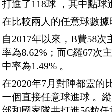
打進了118球 ，其中點球進球
在比較兩人的任意球數據時
自2017年以來，B費58次
率為8.62%；而C羅67次主罰任
中率為1.49% 。
在2020年7月對陣都靈的比
一個直接任意球進球 。縱
部和國家隊共打進56粒任意