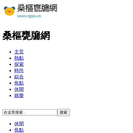
桑樞甕牖網
主页
熱點
探索
時尚
綜合
焦點
休閑
娛樂
休閑
焦點