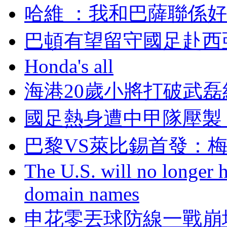
哈維 ：我和巴薩
巴頓有望留守國足赴西
Honda's all
海港20歲小將打破武磊
國足熱身遭中甲隊壓製 
巴黎VS萊比錫首發
The U.S. will no longer h
domain names
申花零丟球防線一戰崩