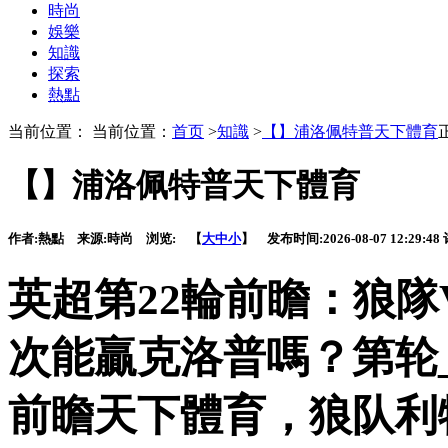
時尚
娛樂
知識
探索
熱點
当前位置： 当前位置：
首页
>
知識
>
【】浦洛佩特普天下體育
【】浦洛佩特普天下體育
作者:
熱點
来源:
時尚
浏览:
【
大
中
小
】 发布时间:
2026-08-07 12:29:48
英超第22輪前瞻：狼
次能贏克洛普嗎？第轮_足
前瞻
天下體育，狼队利物