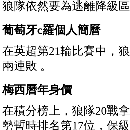
狼隊依然要為逃離降級區
葡萄牙c羅個人簡曆
在英超第21輪比賽中 ，
兩連敗 。
梅西曆年身價
在積分榜上，狼隊20戰拿
勢暫時排名第17位 ，保