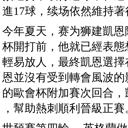
進17球，续场依然維
今年夏天 ，赛为狮建凱恩
杯開打前，他就已經表態
輕易放人，最終凱恩選擇在
恩並沒有受到轉會風波的影響
的歐會杯附加賽次回合，
，幫助熱刺順利晉級正賽