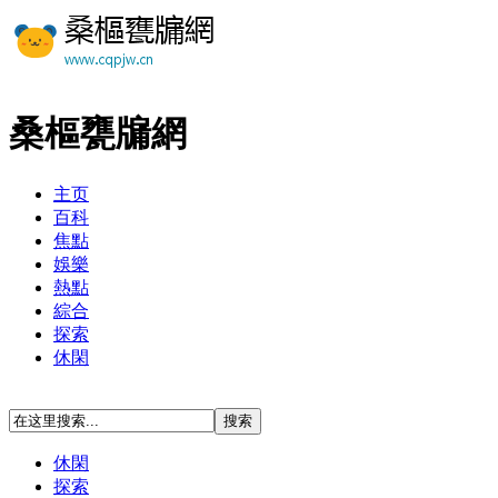
桑樞甕牖網
主页
百科
焦點
娛樂
熱點
綜合
探索
休閑
休閑
探索