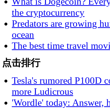
What is Dogecoin? Every
the cryptocurrency
Predators are growing hun
ocean
The best time travel mov
点击排行
Tesla's rumored P100D 
more Ludicrous
'Wordle' today: Answer, 