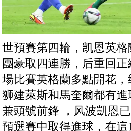
世預賽第四輪，凯恩英格蘭
團豪取四連勝 ，后重回正
場比賽英格蘭多點開花，续
狮建萊斯和馬奎爾都有進球入
兼頭號前鋒 ，风波凱恩
預選賽中取得進球，在這1