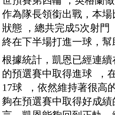
世預賽第四輪 ，英格蘭做
作為隊長領銜出戰 
狀態 ，總共完成5次射門
終在下半場打進一球 ，
根據統計，凱恩已經連
的預選賽中取得進球  ，
17球  ，依然維持著很高
夠在預選賽中取得好成績的保