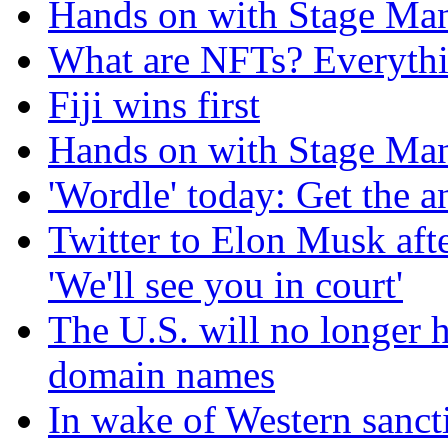
Hands on with Stage Man
What are NFTs? Everythi
Fiji wins first
Hands on with Stage Man
'Wordle' today: Get the a
Twitter to Elon Musk afte
'We'll see you in court'
The U.S. will no longer h
domain names
In wake of Western sancti