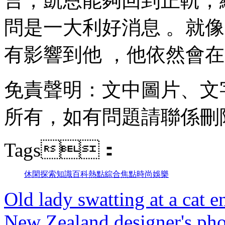
言，凱恩能夠回到正軌
問是一大利好消息 。就
有影響到他  ，他依然會在
免責聲明 ：文中圖片 
所有，如有問題請聯係刪除
Tags：
休閑
探索
知識
百科
熱點
綜合
焦點
時尚
娛樂
Old lady swatting at a cat e
New Zealand designer's phot