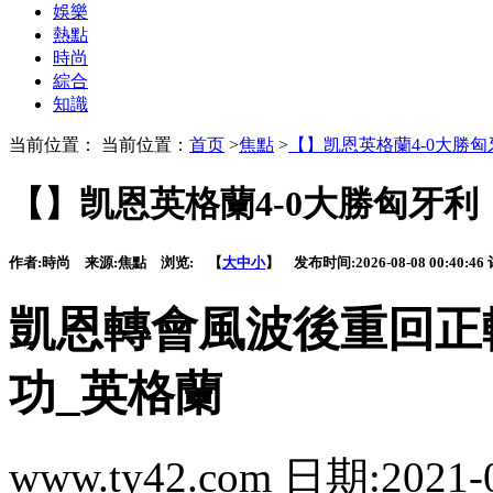
娛樂
熱點
時尚
綜合
知識
当前位置： 当前位置：
首页
>
焦點
>
【】凯恩英格蘭4-0大勝匈
【】凯恩英格蘭4-0大勝匈牙利
作者:
時尚
来源:
焦點
浏览:
【
大
中
小
】 发布时间:
2026-08-08 00:40:46
凱恩轉會風波後重回正軌
功_英格蘭
www.ty42.com 日期:2021-