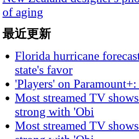
of aging
最近更新
Florida hurricane forecas
state's favor
'Players' on Paramount+: 
Most streamed TV shows 
strong with 'Obi
Most streamed TV shows 